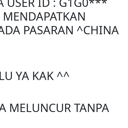
 USER ID : G1G0***
L MENDAPATKAN
ADA PASARAN ^CHINA
LU YA KAK ^^
NA MELUNCUR TANPA