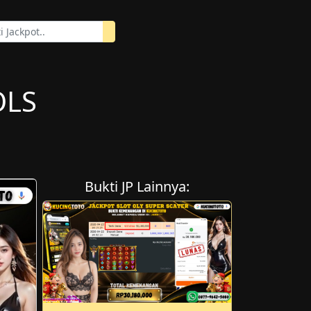
OLS
Bukti JP Lainnya: