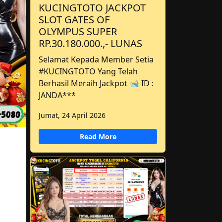
KUCINGTOTO JACKPOT
SLOT GATES OF
OLYMPUS SUPER
RP.30.180.000.,- LUNAS
Selamat Kepada Member Setia
#KUCINGTOTO Yang Telah
Berhasil Meraih Jackpot 🐋 ID :
JANDA***
Jumat, 24 April 2026
Read More