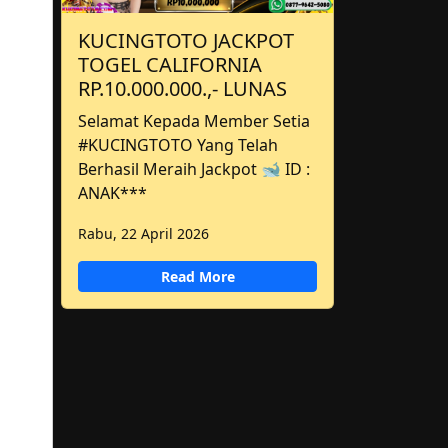
KUCINGTOTO JACKPOT
TOGEL CALIFORNIA
RP.10.000.000.,- LUNAS
Selamat Kepada Member Setia
#KUCINGTOTO Yang Telah
Berhasil Meraih Jackpot 🐋 ID :
ANAK***
Rabu, 22 April 2026
Read More