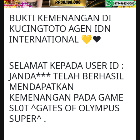
BUKTI KEMENANGAN DI
KUCINGTOTO AGEN IDN
INTERNATIONAL 💛❤️
SELAMAT KEPADA USER ID :
JANDA*** TELAH BERHASIL
MENDAPATKAN
KEMENANGAN PADA GAME
SL0T ^GATES OF OLYMPUS
SUPER^ .